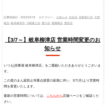
記事投稿日：2022/03/18 カテゴリー：
お知らせ
,
住吉店
,
名駅西口店
,
大曽
根店
,
岐阜柳津店
,
川崎東口店
,
豊川店
,
豊橋曙店
,
豊田店
.
【3/7～】岐阜柳津店 営業時間変更のお
知らせ
いつも[赤豚屋 岐阜柳津店」をご愛顧いただきありがとうございま
す。
この度のまん延防止等重点措置の延期に伴い、3/7(月)より営業時
間を変更いたします。
最新の営業時間については、
こちらから
店舗ページをご確認くだ
さい。