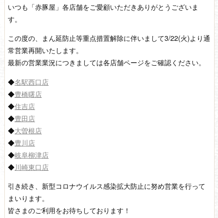
いつも「赤豚屋」各店舗をご愛顧いただきありがとうございま
す。
この度の、まん延防止等重点措置解除に伴いまして3/22(火)より通
常営業再開いたします。
最新の営業業況につきましては各店舗ページをご確認ください。
◆
名駅西口店
◆
豊橋曙店
◆
住吉店
◆
豊田店
◆
大曽根店
◆
豊川店
◆
岐阜柳津店
◆
川崎東口店
引き続き、新型コロナウイルス感染拡大防止に努め営業を行って
まいります。
皆さまのご利用をお待ちしております！