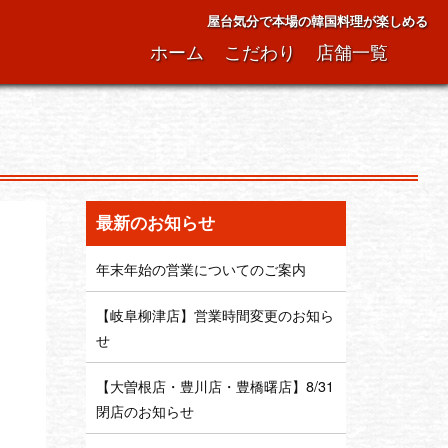
屋台気分で本場の韓国料理が楽しめる
ホーム
こだわり
店舗一覧
最新のお知らせ
年末年始の営業についてのご案内
【岐阜柳津店】営業時間変更のお知ら
せ
【大曽根店・豊川店・豊橋曙店】8/31
閉店のお知らせ