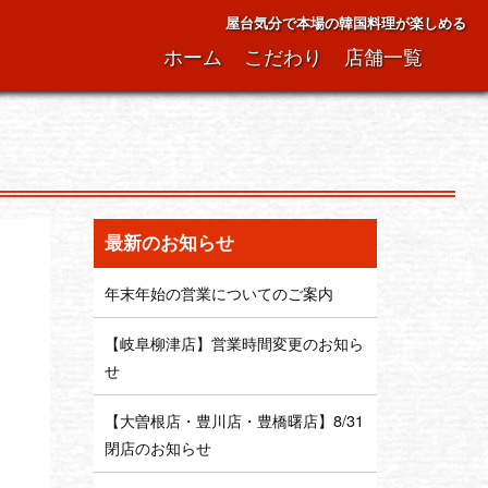
屋台気分で本場の韓国料理が楽しめる
ホーム
こだわり
店舗一覧
最新のお知らせ
年末年始の営業についてのご案内
【岐阜柳津店】営業時間変更のお知ら
せ
【大曽根店・豊川店・豊橋曙店】8/31
閉店のお知らせ