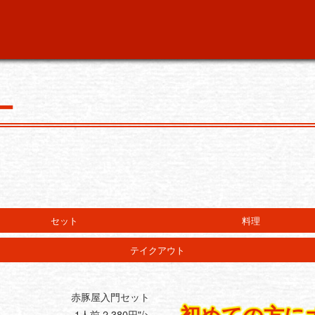
ー
セット
料理
テイクアウト
赤豚屋入門セット
1人前 2,380円"/>