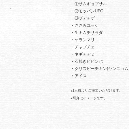
①サムギョプサル
②モッパンUFO
③プデチゲ
・ささみユッケ
・生キムチサラダ
・ケランマリ
・チャプチェ
・ネギチヂミ
・石焼きビビンパ
・クリスピーチキン(ヤンニョム
・アイス
※2人前よりご注文いただけます。
※写真はイメージです。