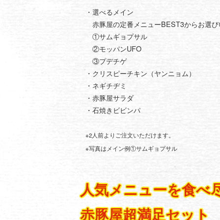
・選べるメイン
赤豚屋の定番メニューBEST3からお選び
①サムギョプサル
②モッパンUFO
③プデチゲ
・クリスピーチキン（ヤンニョム）
・ネギチヂミ
・赤豚屋サラダ
・石焼きビビンパ
※2人前よりご注文いただけます。
※写真はメイン例①サムギョプサル
人気メニューを食べ
赤豚屋超満足セット