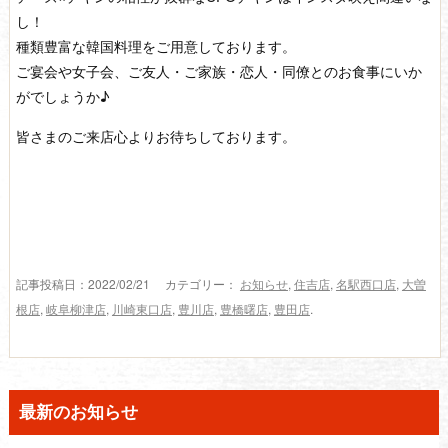
し！
種類豊富な韓国料理をご用意しております。
ご宴会や女子会、ご友人・ご家族・恋人・同僚とのお食事にいか
がでしょうか♪
皆さまのご来店心よりお待ちしております。
記事投稿日：2022/02/21 カテゴリー：
お知らせ
,
住吉店
,
名駅西口店
,
大曽
根店
,
岐阜柳津店
,
川崎東口店
,
豊川店
,
豊橋曙店
,
豊田店
.
最新のお知らせ