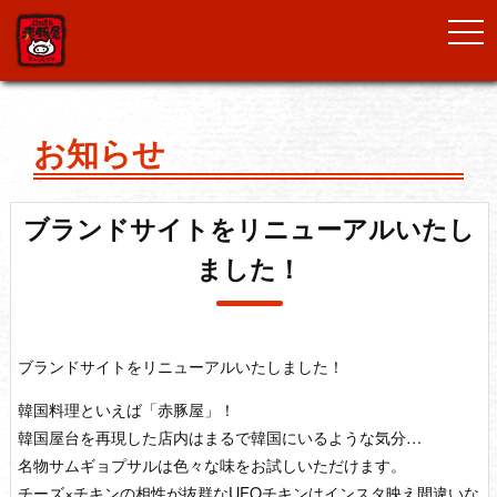
togg
navi
お知らせ
ブランドサイトをリニューアルいたし
ました！
ブランドサイトをリニューアルいたしました！
韓国料理といえば「赤豚屋」！
韓国屋台を再現した店内はまるで韓国にいるような気分…
名物サムギョプサルは色々な味をお試しいただけます。
チーズ×チキンの相性が抜群なUFOチキンはインスタ映え間違いな