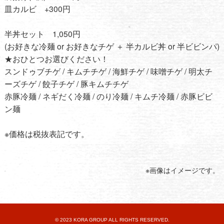
皿カルビ +300円
半丼セット 1,050円
(お好きな冷麺 or お好きなチゲ ＋ 半カルビ丼 or 半ビビンパ)
★おひとつお選びください！
スンドゥブチゲ / キムチチゲ / 海鮮チゲ / 味噌チゲ / 明太チ
ーズチゲ / 餃子チゲ / 豚キムチチゲ
赤豚冷麺 / ネギだく冷麺 / のり冷麺 / キムチ冷麺 / 赤豚ビビ
ン麺
※価格は税抜表記です。
※画像はイメージです。
© 2023 KORA GROUP ALL RIGHTS RESERVED.