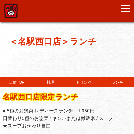
togg
navi
＜名駅西口店＞ランチ
店舗TOP
料理
ドリンク
ランチ
名駅西口店限定ランチ
■ 5種のお惣菜 レディースランチ 1,050円
日替わり5種のお惣菜 / キンパまたは雑穀米 / スープ
★スープおかわり自由！